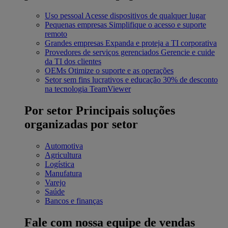
Uso pessoal
Acesse dispositivos de qualquer lugar
Pequenas empresas
Simplifique o acesso e suporte
remoto
Grandes empresas
Expanda e proteja a TI corporativa
Provedores de serviços gerenciados
Gerencie e cuide
da TI dos clientes
OEMs
Otimize o suporte e as operações
Setor sem fins lucrativos e educação
30% de desconto
na tecnologia TeamViewer
Por setor
Principais soluções
organizadas por setor
Automotiva
Agricultura
Logística
Manufatura
Varejo
Saúde
Bancos e finanças
Fale com nossa equipe de vendas