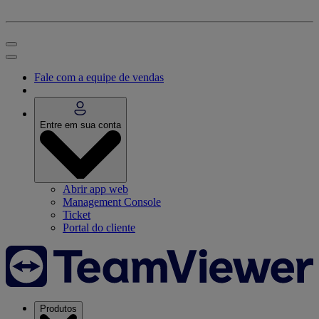
Fale com a equipe de vendas
Entre em sua conta
Abrir app web
Management Console
Ticket
Portal do cliente
Produtos