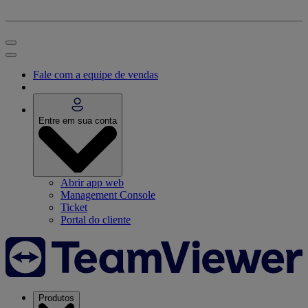
Fale com a equipe de vendas
Entre em sua conta
Abrir app web
Management Console
Ticket
Portal do cliente
Produtos