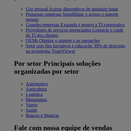
Uso pessoal
Acesse dispositivos de qualquer lugar
Pequenas empresas
Simplifique o acesso e suporte
remoto
Grandes empresas
Expanda e proteja a TI corporativa
Provedores de serviços gerenciados
Gerencie e cuide
da TI dos clientes
OEMs
Otimize o suporte e as operações
Setor sem fins lucrativos e educação
30% de desconto
na tecnologia TeamViewer
Por setor
Principais soluções
organizadas por setor
Automotiva
Agricultura
Logística
Manufatura
Varejo
Saúde
Bancos e finanças
Fale com nossa equipe de vendas