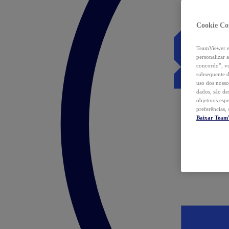
Cookie Co
TeamViewer e 
personalizar 
concordo”, vo
subsequente d
uso dos nosso
dados, são de
objetivos esp
preferências,
Baixar Team