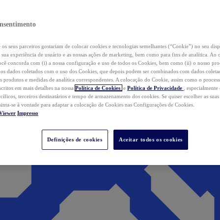
nsentimento
os seus parceiros gostariam de colocar cookies e tecnologias semelhantes (“Cookie”) no seu disp
a sua experiência de usuário e as nossas ações de marketing, bem como para fins de analítica. Ao 
cê concorda com (i) a nossa configuração e uso de todos os Cookies, bem como (ii) o nosso pr
os dados coletados com o uso dos Cookies, que depois podem ser combinados com dados coletad
s produtos e medidas de analítica correspondentes. A colocação do Cookie, assim como o proces
scritos em mais detalhes na nossa
Política de Cookies
e
Política de Privacidade
, especialmente
ecíficos, terceiros destinatários e tempo de armazenamento dos cookies. Se quiser escolher as suas
 sinta-se à vontade para adaptar a colocação de Cookies nas Configurações de Cookies.
Viewer
Impresso
Definições de cookies
Aceitar todos os cookies