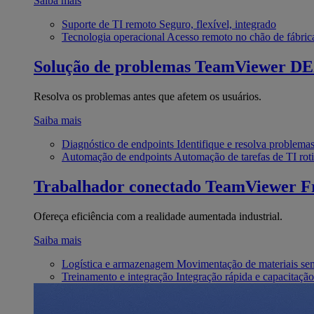
Saiba mais
Suporte de TI remoto
Seguro, flexível, integrado
Tecnologia operacional
Acesso remoto no chão de fábric
Solução de problemas
TeamViewer D
Resolva os problemas antes que afetem os usuários.
Saiba mais
Diagnóstico de endpoints
Identifique e resolva problema
Automação de endpoints
Automação de tarefas de TI roti
Trabalhador conectado
TeamViewer Fr
Ofereça eficiência com a realidade aumentada industrial.
Saiba mais
Logística e armazenagem
Movimentação de materiais se
Treinamento e integração
Integração rápida e capacitação