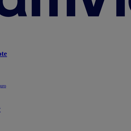
te
guro
r