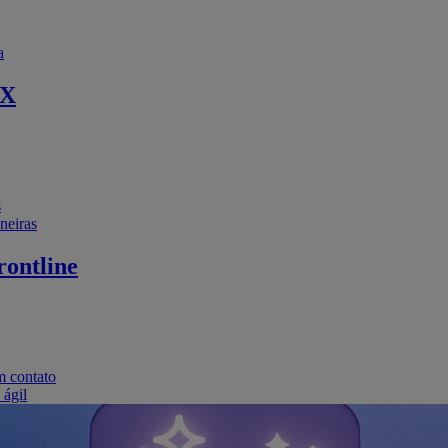
a
EX
s
neiras
ontline
m contato
 ágil