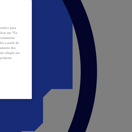
ositivo para
clicar em “Eu
ocessamento
os a partir do
samento dos
 em relação aos
 próprias