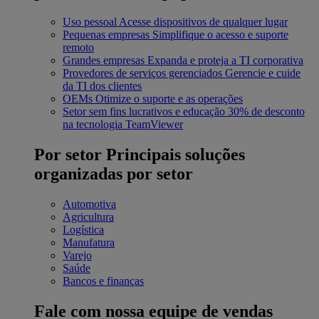
Uso pessoal
Acesse dispositivos de qualquer lugar
Pequenas empresas
Simplifique o acesso e suporte
remoto
Grandes empresas
Expanda e proteja a TI corporativa
Provedores de serviços gerenciados
Gerencie e cuide
da TI dos clientes
OEMs
Otimize o suporte e as operações
Setor sem fins lucrativos e educação
30% de desconto
na tecnologia TeamViewer
Por setor
Principais soluções
organizadas por setor
Automotiva
Agricultura
Logística
Manufatura
Varejo
Saúde
Bancos e finanças
Fale com nossa equipe de vendas