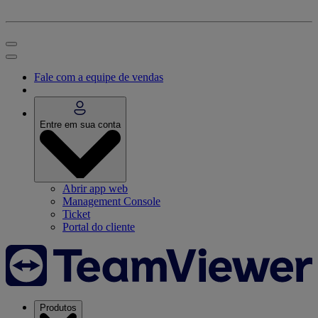
Fale com a equipe de vendas
Entre em sua conta
Abrir app web
Management Console
Ticket
Portal do cliente
Produtos