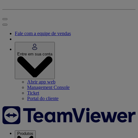
Fale com a equipe de vendas
Entre em sua conta
Abrir app web
Management Console
Ticket
Portal do cliente
Produtos