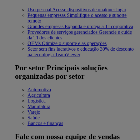
Uso pessoal
Acesse dispositivos de qualquer lugar
Pequenas empresas
Simplifique o acesso e suporte
remoto
Grandes empresas
Expanda e proteja a TI corporativa
Provedores de serviços gerenciados
Gerencie e cuide
da TI dos clientes
OEMs
Otimize o suporte e as operações
Setor sem fins lucrativos e educação
30% de desconto
na tecnologia TeamViewer
Por setor
Principais soluções
organizadas por setor
Automotiva
Agricultura
Logística
Manufatura
Varejo
Saúde
Bancos e finanças
Fale com nossa equipe de vendas