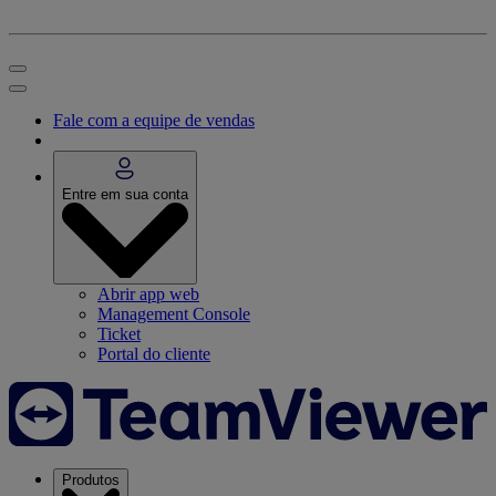
Fale com a equipe de vendas
Entre em sua conta
Abrir app web
Management Console
Ticket
Portal do cliente
Produtos