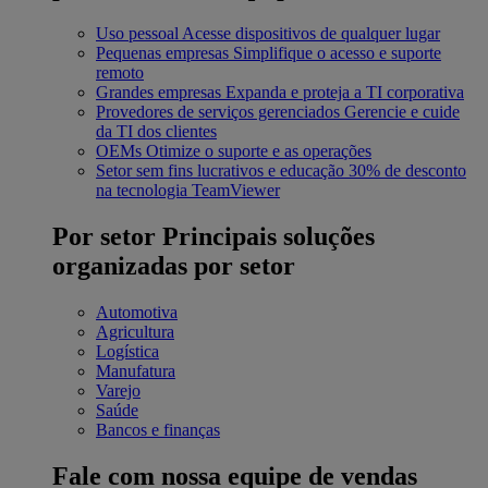
Uso pessoal
Acesse dispositivos de qualquer lugar
Pequenas empresas
Simplifique o acesso e suporte
remoto
Grandes empresas
Expanda e proteja a TI corporativa
Provedores de serviços gerenciados
Gerencie e cuide
da TI dos clientes
OEMs
Otimize o suporte e as operações
Setor sem fins lucrativos e educação
30% de desconto
na tecnologia TeamViewer
Por setor
Principais soluções
organizadas por setor
Automotiva
Agricultura
Logística
Manufatura
Varejo
Saúde
Bancos e finanças
Fale com nossa equipe de vendas