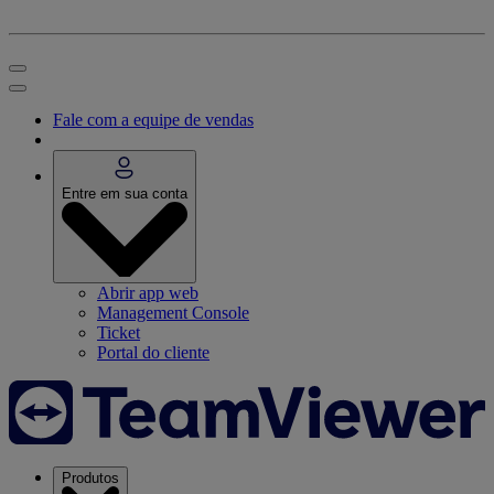
Fale com a equipe de vendas
Entre em sua conta
Abrir app web
Management Console
Ticket
Portal do cliente
Produtos