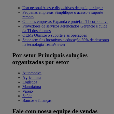
Uso pessoal
Acesse dispositivos de qualquer lugar
Pequenas empresas
Simplifique o acesso e suporte
remoto
Grandes empresas
Expanda e proteja a TI corporativa
Provedores de serviços gerenciados
Gerencie e cuide
da TI dos clientes
OEMs
Otimize o suporte e as operações
Setor sem fins lucrativos e educação
30% de desconto
na tecnologia TeamViewer
Por setor
Principais soluções
organizadas por setor
Automotiva
Agricultura
Logística
Manufatura
Varejo
Saúde
Bancos e finanças
Fale com nossa equipe de vendas