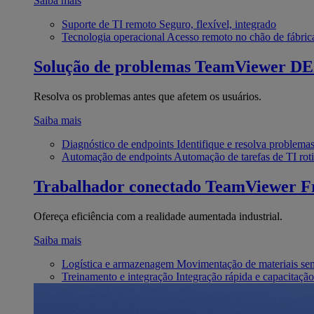
Saiba mais
Suporte de TI remoto
Seguro, flexível, integrado
Tecnologia operacional
Acesso remoto no chão de fábric
Solução de problemas
TeamViewer D
Resolva os problemas antes que afetem os usuários.
Saiba mais
Diagnóstico de endpoints
Identifique e resolva problema
Automação de endpoints
Automação de tarefas de TI roti
Trabalhador conectado
TeamViewer Fr
Ofereça eficiência com a realidade aumentada industrial.
Saiba mais
Logística e armazenagem
Movimentação de materiais se
Treinamento e integração
Integração rápida e capacitação