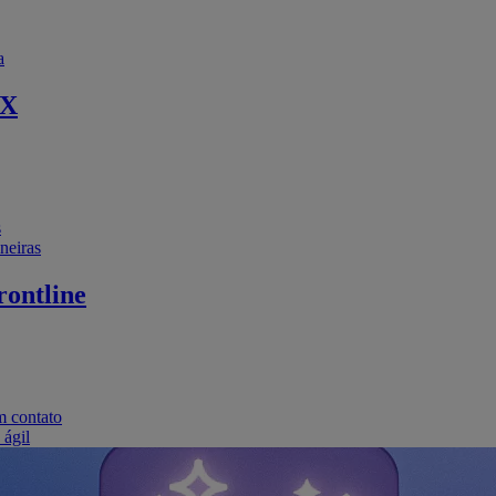
a
EX
s
neiras
ontline
m contato
 ágil