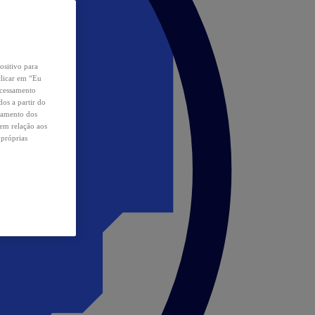
ositivo para
clicar em “Eu
ocessamento
os a partir do
samento dos
 em relação aos
 próprias