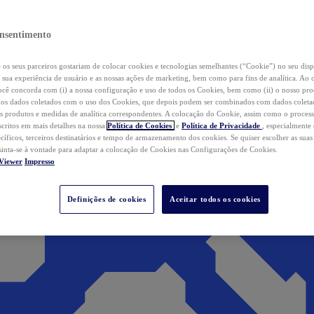
nsentimento
os seus parceiros gostariam de colocar cookies e tecnologias semelhantes (“Cookie”) no seu disp
a sua experiência de usuário e as nossas ações de marketing, bem como para fins de analítica. Ao 
cê concorda com (i) a nossa configuração e uso de todos os Cookies, bem como (ii) o nosso pr
os dados coletados com o uso dos Cookies, que depois podem ser combinados com dados coletad
s produtos e medidas de analítica correspondentes. A colocação do Cookie, assim como o proces
scritos em mais detalhes na nossa
Política de Cookies
e
Política de Privacidade
, especialmente
ecíficos, terceiros destinatários e tempo de armazenamento dos cookies. Se quiser escolher as suas
 sinta-se à vontade para adaptar a colocação de Cookies nas Configurações de Cookies.
Viewer
Impresso
Definições de cookies
Aceitar todos os cookies