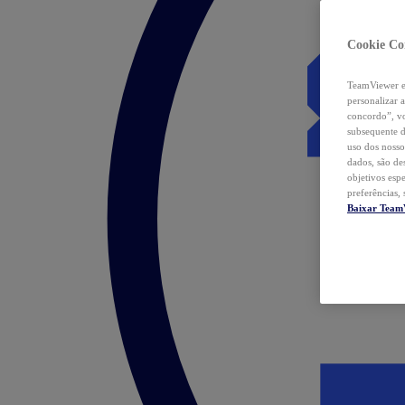
Cookie Co
TeamViewer e 
personalizar 
concordo”, vo
subsequente d
uso dos nosso
dados, são de
objetivos esp
preferências,
Baixar Team