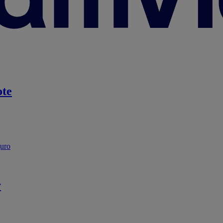
te
guro
r