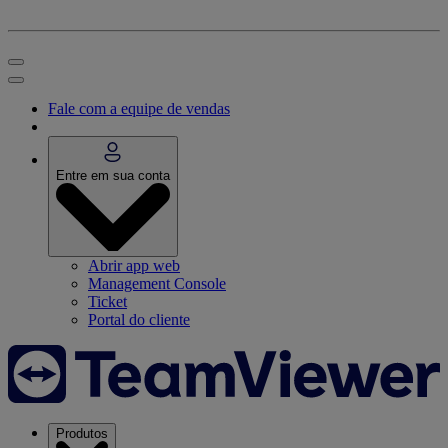
Fale com a equipe de vendas
Entre em sua conta
Abrir app web
Management Console
Ticket
Portal do cliente
Produtos