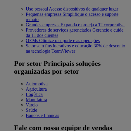
Uso pessoal
Acesse dispositivos de qualquer lugar
Pequenas empresas
Simplifique o acesso e suporte
remoto
Grandes empresas
Expanda e proteja a TI corporativa
Provedores de serviços gerenciados
Gerencie e cuide
da TI dos clientes
OEMs
Otimize o suporte e as operações
Setor sem fins lucrativos e educação
30% de desconto
na tecnologia TeamViewer
Por setor
Principais soluções
organizadas por setor
Automotiva
Agricultura
Logística
Manufatura
Varejo
Saúde
Bancos e finanças
Fale com nossa equipe de vendas