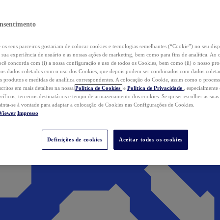
nsentimento
os seus parceiros gostariam de colocar cookies e tecnologias semelhantes (“Cookie”) no seu disp
a sua experiência de usuário e as nossas ações de marketing, bem como para fins de analítica. Ao 
cê concorda com (i) a nossa configuração e uso de todos os Cookies, bem como (ii) o nosso pr
os dados coletados com o uso dos Cookies, que depois podem ser combinados com dados coletad
s produtos e medidas de analítica correspondentes. A colocação do Cookie, assim como o proces
scritos em mais detalhes na nossa
Política de Cookies
e
Política de Privacidade
, especialmente
ecíficos, terceiros destinatários e tempo de armazenamento dos cookies. Se quiser escolher as suas
 sinta-se à vontade para adaptar a colocação de Cookies nas Configurações de Cookies.
Viewer
Impresso
Definições de cookies
Aceitar todos os cookies