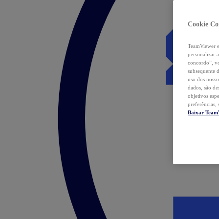
Cookie Co
TeamViewer e 
personalizar 
concordo”, vo
subsequente d
uso dos nosso
dados, são de
objetivos esp
preferências,
Baixar Team