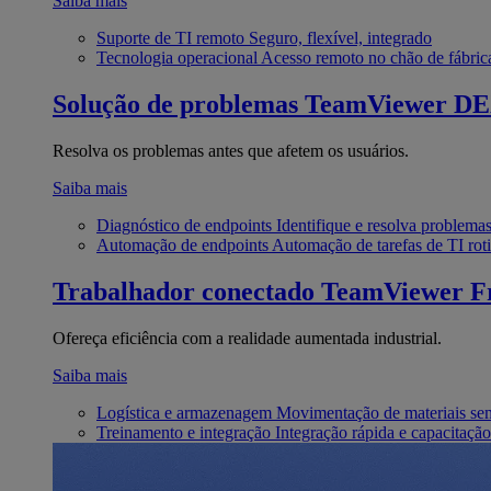
Saiba mais
Suporte de TI remoto
Seguro, flexível, integrado
Tecnologia operacional
Acesso remoto no chão de fábric
Solução de problemas
TeamViewer D
Resolva os problemas antes que afetem os usuários.
Saiba mais
Diagnóstico de endpoints
Identifique e resolva problema
Automação de endpoints
Automação de tarefas de TI roti
Trabalhador conectado
TeamViewer Fr
Ofereça eficiência com a realidade aumentada industrial.
Saiba mais
Logística e armazenagem
Movimentação de materiais se
Treinamento e integração
Integração rápida e capacitação