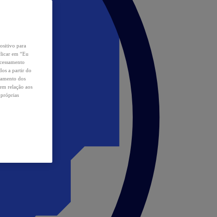
ositivo para
clicar em “Eu
ocessamento
os a partir do
samento dos
 em relação aos
 próprias