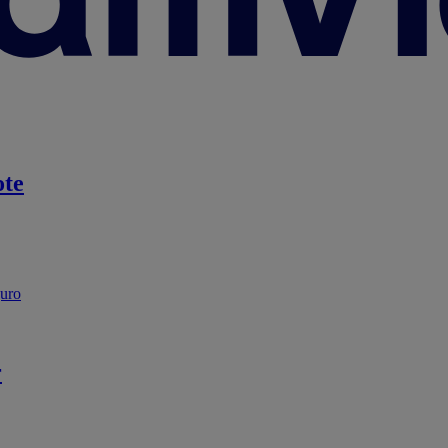
te
guro
r