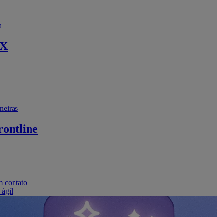
a
EX
s
neiras
ontline
m contato
 ágil