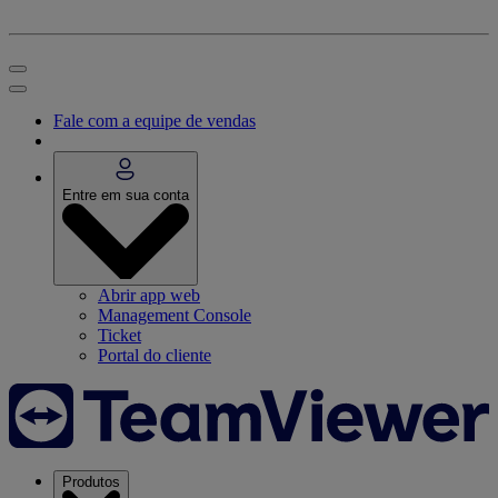
Fale com a equipe de vendas
Entre em sua conta
Abrir app web
Management Console
Ticket
Portal do cliente
Produtos