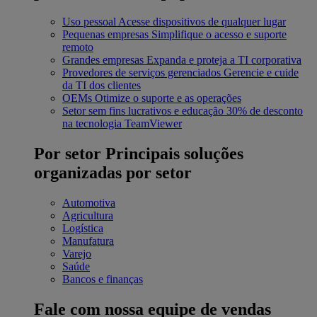
Uso pessoal
Acesse dispositivos de qualquer lugar
Pequenas empresas
Simplifique o acesso e suporte
remoto
Grandes empresas
Expanda e proteja a TI corporativa
Provedores de serviços gerenciados
Gerencie e cuide
da TI dos clientes
OEMs
Otimize o suporte e as operações
Setor sem fins lucrativos e educação
30% de desconto
na tecnologia TeamViewer
Por setor
Principais soluções
organizadas por setor
Automotiva
Agricultura
Logística
Manufatura
Varejo
Saúde
Bancos e finanças
Fale com nossa equipe de vendas