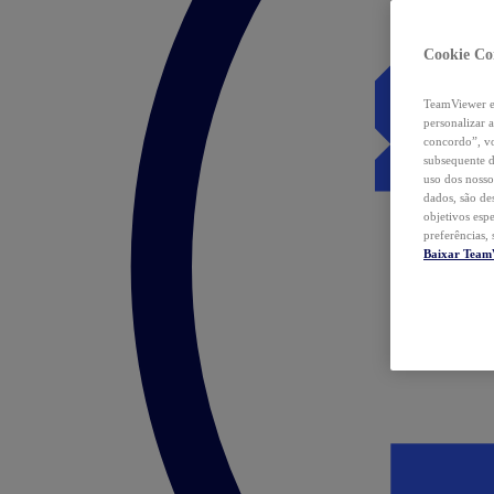
Cookie Co
TeamViewer e 
personalizar 
concordo”, vo
subsequente d
uso dos nosso
dados, são de
objetivos esp
preferências,
Baixar Team