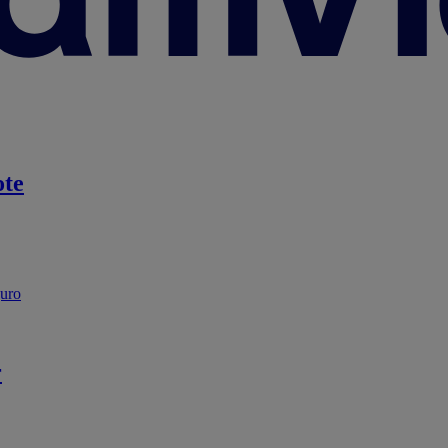
te
guro
r