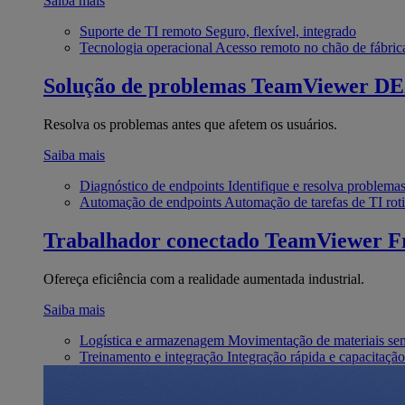
Saiba mais
Suporte de TI remoto
Seguro, flexível, integrado
Tecnologia operacional
Acesso remoto no chão de fábric
Solução de problemas
TeamViewer D
Resolva os problemas antes que afetem os usuários.
Saiba mais
Diagnóstico de endpoints
Identifique e resolva problema
Automação de endpoints
Automação de tarefas de TI roti
Trabalhador conectado
TeamViewer Fr
Ofereça eficiência com a realidade aumentada industrial.
Saiba mais
Logística e armazenagem
Movimentação de materiais se
Treinamento e integração
Integração rápida e capacitação