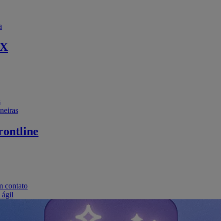
a
EX
s
neiras
ontline
m contato
 ágil