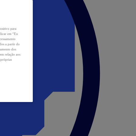
ositivo para
clicar em “Eu
ocessamento
os a partir do
samento dos
 em relação aos
 próprias