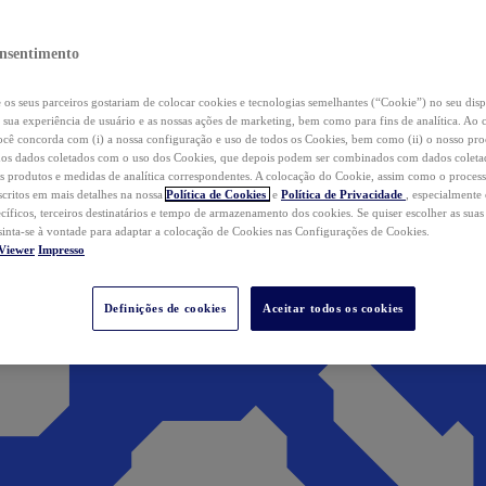
nsentimento
os seus parceiros gostariam de colocar cookies e tecnologias semelhantes (“Cookie”) no seu disp
a sua experiência de usuário e as nossas ações de marketing, bem como para fins de analítica. Ao 
cê concorda com (i) a nossa configuração e uso de todos os Cookies, bem como (ii) o nosso pr
os dados coletados com o uso dos Cookies, que depois podem ser combinados com dados coletad
s produtos e medidas de analítica correspondentes. A colocação do Cookie, assim como o proces
scritos em mais detalhes na nossa
Política de Cookies
e
Política de Privacidade
, especialmente
ecíficos, terceiros destinatários e tempo de armazenamento dos cookies. Se quiser escolher as suas
 sinta-se à vontade para adaptar a colocação de Cookies nas Configurações de Cookies.
Viewer
Impresso
Definições de cookies
Aceitar todos os cookies