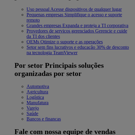
Uso pessoal
Acesse dispositivos de qualquer lugar
Pequenas empresas
Simplifique o acesso e suporte
remoto
Grandes empresas
Expanda e proteja a TI corporativa
Provedores de serviços gerenciados
Gerencie e cuide
da TI dos clientes
OEMs
Otimize o suporte e as operações
Setor sem fins lucrativos e educação
30% de desconto
na tecnologia TeamViewer
Por setor
Principais soluções
organizadas por setor
Automotiva
Agricultura
Logística
Manufatura
Varejo
Saúde
Bancos e finanças
Fale com nossa equipe de vendas