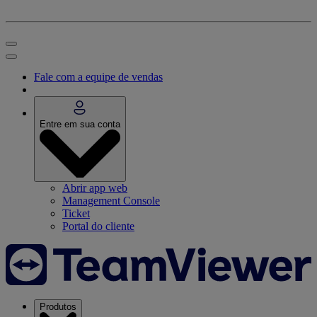
Fale com a equipe de vendas
Entre em sua conta
Abrir app web
Management Console
Ticket
Portal do cliente
Produtos