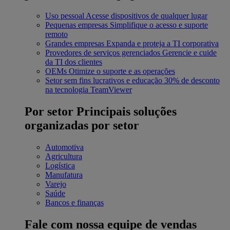
Uso pessoal
Acesse dispositivos de qualquer lugar
Pequenas empresas
Simplifique o acesso e suporte
remoto
Grandes empresas
Expanda e proteja a TI corporativa
Provedores de serviços gerenciados
Gerencie e cuide
da TI dos clientes
OEMs
Otimize o suporte e as operações
Setor sem fins lucrativos e educação
30% de desconto
na tecnologia TeamViewer
Por setor
Principais soluções
organizadas por setor
Automotiva
Agricultura
Logística
Manufatura
Varejo
Saúde
Bancos e finanças
Fale com nossa equipe de vendas