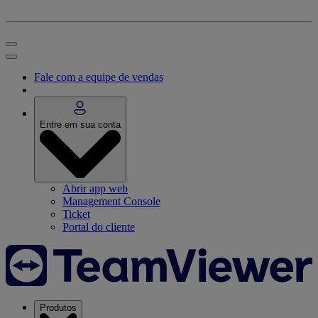
Fale com a equipe de vendas
Entre em sua conta
Abrir app web
Management Console
Ticket
Portal do cliente
Produtos