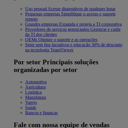
Uso pessoal
Acesse dispositivos de qualquer lugar
Pequenas empresas
Simplifique o acesso e suporte
remoto
Grandes empresas
Expanda e proteja a TI corporativa
Provedores de serviços gerenciados
Gerencie e cuide
da TI dos clientes
OEMs
Otimize o suporte e as operações
Setor sem fins lucrativos e educação
30% de desconto
na tecnologia TeamViewer
Por setor
Principais soluções
organizadas por setor
Automotiva
Agricultura
Logística
Manufatura
Varejo
Saúde
Bancos e finanças
Fale com nossa equipe de vendas