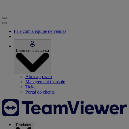
Fale com a equipe de vendas
Entre em sua conta
Abrir app web
Management Console
Ticket
Portal do cliente
Produtos