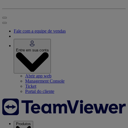
Fale com a equipe de vendas
Entre em sua conta
Abrir app web
Management Console
Ticket
Portal do cliente
Produtos