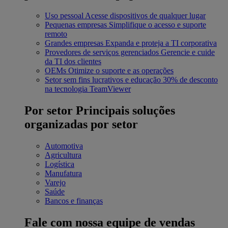
Uso pessoal
Acesse dispositivos de qualquer lugar
Pequenas empresas
Simplifique o acesso e suporte
remoto
Grandes empresas
Expanda e proteja a TI corporativa
Provedores de serviços gerenciados
Gerencie e cuide
da TI dos clientes
OEMs
Otimize o suporte e as operações
Setor sem fins lucrativos e educação
30% de desconto
na tecnologia TeamViewer
Por setor
Principais soluções
organizadas por setor
Automotiva
Agricultura
Logística
Manufatura
Varejo
Saúde
Bancos e finanças
Fale com nossa equipe de vendas