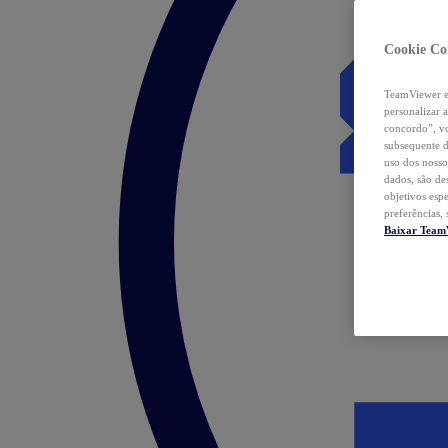
Cookie Co
TeamViewer e 
personalizar 
concordo”, vo
subsequente d
uso dos nosso
dados, são de
objetivos esp
preferências,
Baixar Team