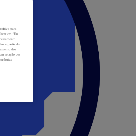
ositivo para
clicar em “Eu
ocessamento
os a partir do
samento dos
 em relação aos
 próprias