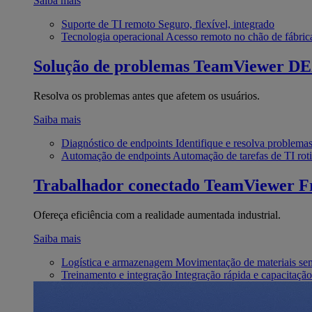
Saiba mais
Suporte de TI remoto
Seguro, flexível, integrado
Tecnologia operacional
Acesso remoto no chão de fábric
Solução de problemas
TeamViewer D
Resolva os problemas antes que afetem os usuários.
Saiba mais
Diagnóstico de endpoints
Identifique e resolva problema
Automação de endpoints
Automação de tarefas de TI roti
Trabalhador conectado
TeamViewer Fr
Ofereça eficiência com a realidade aumentada industrial.
Saiba mais
Logística e armazenagem
Movimentação de materiais se
Treinamento e integração
Integração rápida e capacitação