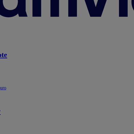
te
guro
r