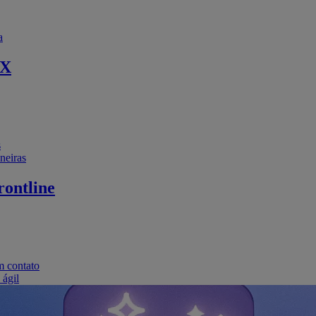
a
EX
s
neiras
ontline
m contato
 ágil