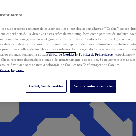
nsentimento
os seus parceiros gostariam de colocar cookies e tecnologias semelhantes (“Cookie”) no seu disp
a sua experiência de usuário e as nossas ações de marketing, bem como para fins de analítica. Ao 
cê concorda com (i) a nossa configuração e uso de todos os Cookies, bem como (ii) o nosso pr
os dados coletados com o uso dos Cookies, que depois podem ser combinados com dados coletad
s produtos e medidas de analítica correspondentes. A colocação do Cookie, assim como o proces
scritos em mais detalhes na nossa
Política de Cookies
e
Política de Privacidade
, especialmente
ecíficos, terceiros destinatários e tempo de armazenamento dos cookies. Se quiser escolher as suas
 sinta-se à vontade para adaptar a colocação de Cookies nas Configurações de Cookies.
Viewer
Impresso
Definições de cookies
Aceitar todos os cookies