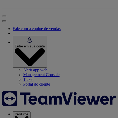
Fale com a equipe de vendas
Entre em sua conta
Abrir app web
Management Console
Ticket
Portal do cliente
Produtos