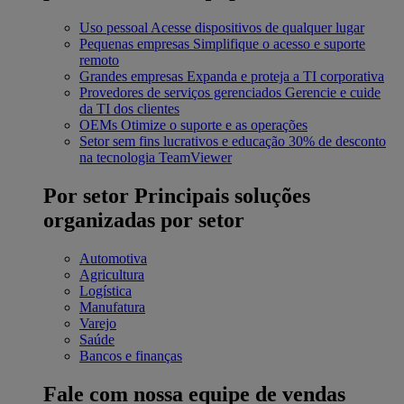
Uso pessoal
Acesse dispositivos de qualquer lugar
Pequenas empresas
Simplifique o acesso e suporte
remoto
Grandes empresas
Expanda e proteja a TI corporativa
Provedores de serviços gerenciados
Gerencie e cuide
da TI dos clientes
OEMs
Otimize o suporte e as operações
Setor sem fins lucrativos e educação
30% de desconto
na tecnologia TeamViewer
Por setor
Principais soluções
organizadas por setor
Automotiva
Agricultura
Logística
Manufatura
Varejo
Saúde
Bancos e finanças
Fale com nossa equipe de vendas