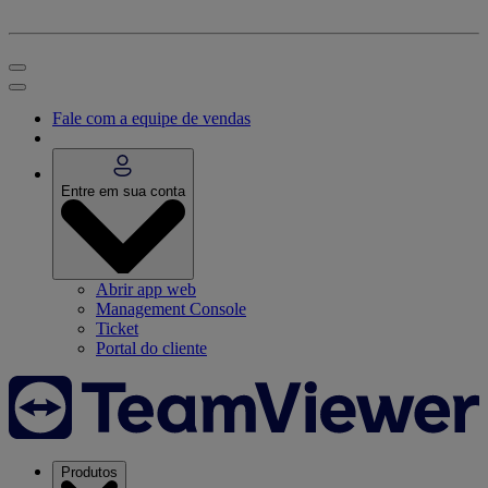
Fale com a equipe de vendas
Entre em sua conta
Abrir app web
Management Console
Ticket
Portal do cliente
Produtos