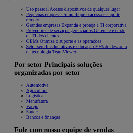
Uso pessoal
Acesse dispositivos de qualquer lugar
Pequenas empresas
Simplifique o acesso e suporte
remoto
Grandes empresas
Expanda e proteja a TI corporativa
Provedores de serviços gerenciados
Gerencie e cuide
da TI dos clientes
OEMs
Otimize o suporte e as operações
Setor sem fins lucrativos e educação
30% de desconto
na tecnologia TeamViewer
Por setor
Principais soluções
organizadas por setor
Automotiva
Agricultura
Logística
Manufatura
Varejo
Saúde
Bancos e finanças
Fale com nossa equipe de vendas