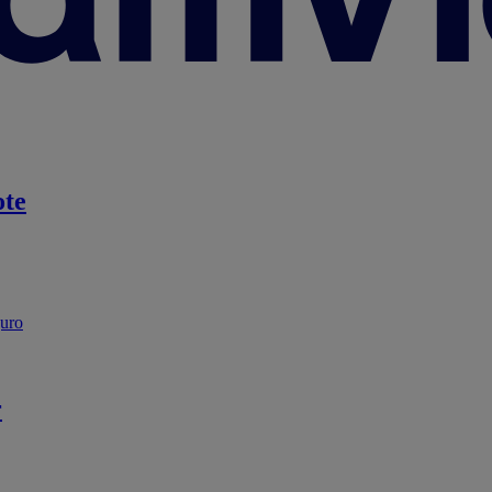
te
guro
r