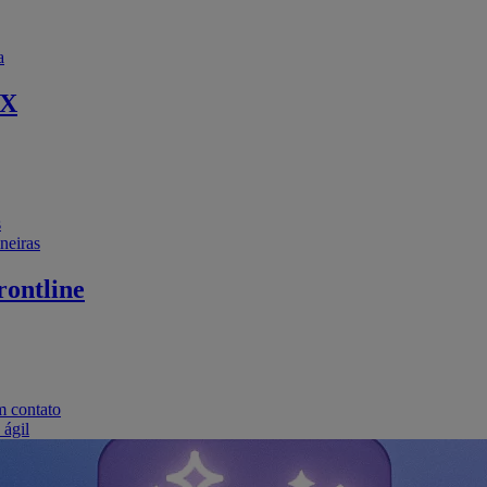
a
EX
s
neiras
ontline
m contato
 ágil