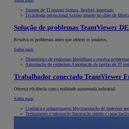
Saiba mais
Suporte de TI remoto
Seguro, flexível, integrado
Tecnologia operacional
Acesso remoto no chão de fábric
Solução de problemas
TeamViewer D
Resolva os problemas antes que afetem os usuários.
Saiba mais
Diagnóstico de endpoints
Identifique e resolva problema
Automação de endpoints
Automação de tarefas de TI roti
Trabalhador conectado
TeamViewer Fr
Ofereça eficiência com a realidade aumentada industrial.
Saiba mais
Logística e armazenagem
Movimentação de materiais se
Treinamento e integração
Integração rápida e capacitação