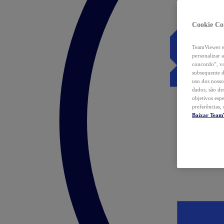
Cookie Co
TeamViewer e 
personalizar 
concordo”, vo
subsequente d
uso dos nosso
dados, são de
objetivos esp
preferências,
Baixar Team