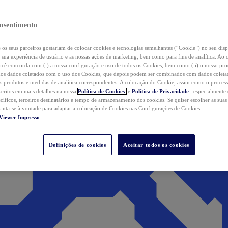
nsentimento
os seus parceiros gostariam de colocar cookies e tecnologias semelhantes (“Cookie”) no seu disp
a sua experiência de usuário e as nossas ações de marketing, bem como para fins de analítica. Ao 
cê concorda com (i) a nossa configuração e uso de todos os Cookies, bem como (ii) o nosso pr
os dados coletados com o uso dos Cookies, que depois podem ser combinados com dados coletad
s produtos e medidas de analítica correspondentes. A colocação do Cookie, assim como o proces
scritos em mais detalhes na nossa
Política de Cookies
e
Política de Privacidade
, especialmente
ecíficos, terceiros destinatários e tempo de armazenamento dos cookies. Se quiser escolher as suas
 sinta-se à vontade para adaptar a colocação de Cookies nas Configurações de Cookies.
Viewer
Impresso
Definições de cookies
Aceitar todos os cookies