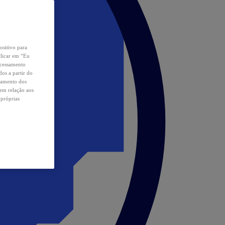
ositivo para
clicar em “Eu
ocessamento
os a partir do
samento dos
 em relação aos
 próprias