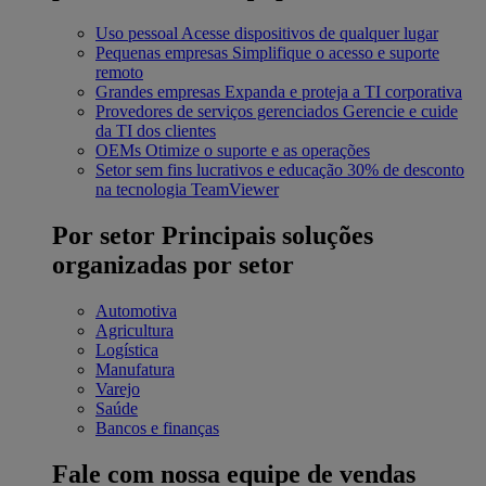
Uso pessoal
Acesse dispositivos de qualquer lugar
Pequenas empresas
Simplifique o acesso e suporte
remoto
Grandes empresas
Expanda e proteja a TI corporativa
Provedores de serviços gerenciados
Gerencie e cuide
da TI dos clientes
OEMs
Otimize o suporte e as operações
Setor sem fins lucrativos e educação
30% de desconto
na tecnologia TeamViewer
Por setor
Principais soluções
organizadas por setor
Automotiva
Agricultura
Logística
Manufatura
Varejo
Saúde
Bancos e finanças
Fale com nossa equipe de vendas