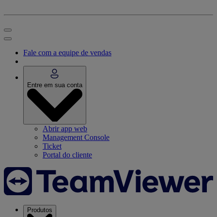
Fale com a equipe de vendas
Entre em sua conta
Abrir app web
Management Console
Ticket
Portal do cliente
Produtos