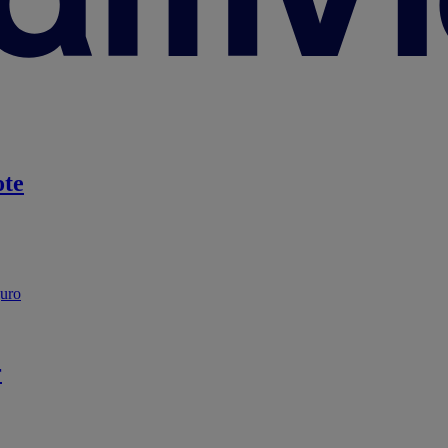
te
guro
r