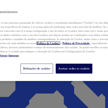
nsentimento
os seus parceiros gostariam de colocar cookies e tecnologias semelhantes (“Cookie”) no seu disp
a sua experiência de usuário e as nossas ações de marketing, bem como para fins de analítica. Ao 
cê concorda com (i) a nossa configuração e uso de todos os Cookies, bem como (ii) o nosso pr
os dados coletados com o uso dos Cookies, que depois podem ser combinados com dados coletad
s produtos e medidas de analítica correspondentes. A colocação do Cookie, assim como o proces
scritos em mais detalhes na nossa
Política de Cookies
e
Política de Privacidade
, especialmente
ecíficos, terceiros destinatários e tempo de armazenamento dos cookies. Se quiser escolher as suas
 sinta-se à vontade para adaptar a colocação de Cookies nas Configurações de Cookies.
Viewer
Impresso
Definições de cookies
Aceitar todos os cookies