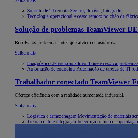
Saiba mais
Suporte de TI remoto
Seguro, flexível, integrado
Tecnologia operacional
Acesso remoto no chão de fábric
Solução de problemas
TeamViewer D
Resolva os problemas antes que afetem os usuários.
Saiba mais
Diagnóstico de endpoints
Identifique e resolva problema
Automação de endpoints
Automação de tarefas de TI roti
Trabalhador conectado
TeamViewer Fr
Ofereça eficiência com a realidade aumentada industrial.
Saiba mais
Logística e armazenagem
Movimentação de materiais se
Treinamento e integração
Integração rápida e capacitação