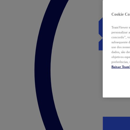
Cookie Co
TeamViewer e 
personalizar 
concordo”, vo
subsequente d
uso dos nosso
dados, são de
objetivos esp
preferências,
Baixar Team