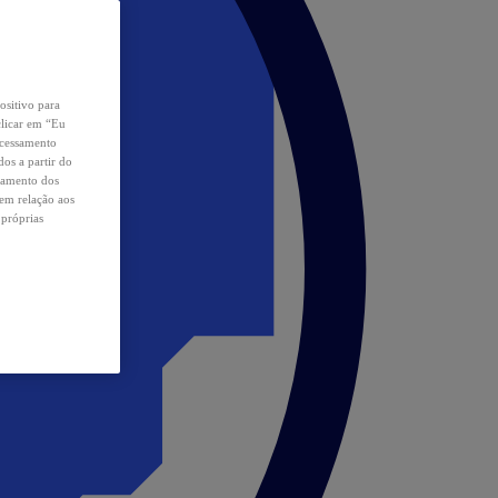
ositivo para
clicar em “Eu
ocessamento
os a partir do
samento dos
 em relação aos
 próprias