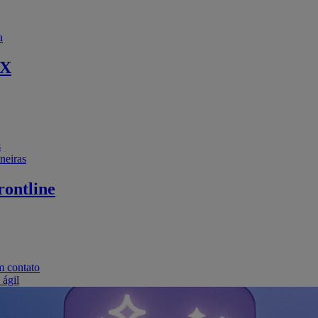
a
EX
s
neiras
ontline
m contato
 ágil