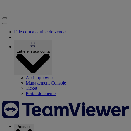
Fale com a equipe de vendas
Entre em sua conta
Abrir app web
Management Console
Ticket
Portal do cliente
Produtos