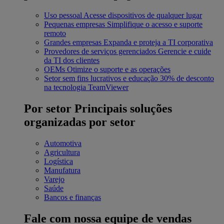
Uso pessoal
Acesse dispositivos de qualquer lugar
Pequenas empresas
Simplifique o acesso e suporte
remoto
Grandes empresas
Expanda e proteja a TI corporativa
Provedores de serviços gerenciados
Gerencie e cuide
da TI dos clientes
OEMs
Otimize o suporte e as operações
Setor sem fins lucrativos e educação
30% de desconto
na tecnologia TeamViewer
Por setor
Principais soluções
organizadas por setor
Automotiva
Agricultura
Logística
Manufatura
Varejo
Saúde
Bancos e finanças
Fale com nossa equipe de vendas