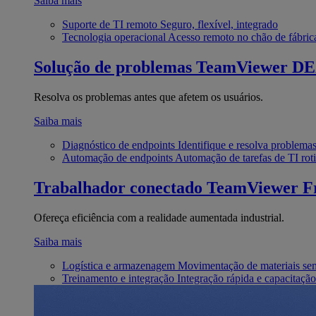
Saiba mais
Suporte de TI remoto
Seguro, flexível, integrado
Tecnologia operacional
Acesso remoto no chão de fábric
Solução de problemas
TeamViewer D
Resolva os problemas antes que afetem os usuários.
Saiba mais
Diagnóstico de endpoints
Identifique e resolva problema
Automação de endpoints
Automação de tarefas de TI roti
Trabalhador conectado
TeamViewer Fr
Ofereça eficiência com a realidade aumentada industrial.
Saiba mais
Logística e armazenagem
Movimentação de materiais se
Treinamento e integração
Integração rápida e capacitação