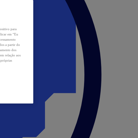
ositivo para
clicar em “Eu
ocessamento
os a partir do
samento dos
 em relação aos
 próprias