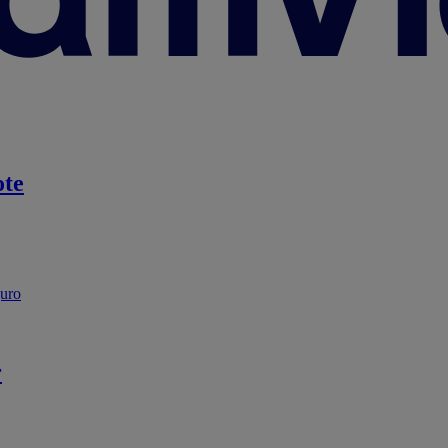
te
guro
r