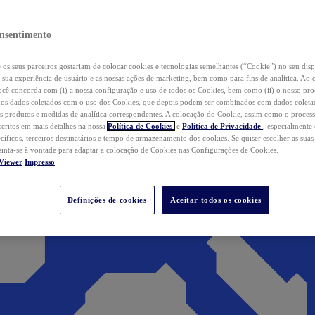
nsentimento
os seus parceiros gostariam de colocar cookies e tecnologias semelhantes (“Cookie”) no seu disp
a sua experiência de usuário e as nossas ações de marketing, bem como para fins de analítica. Ao 
cê concorda com (i) a nossa configuração e uso de todos os Cookies, bem como (ii) o nosso pr
os dados coletados com o uso dos Cookies, que depois podem ser combinados com dados coletad
s produtos e medidas de analítica correspondentes. A colocação do Cookie, assim como o proces
scritos em mais detalhes na nossa
Política de Cookies
e
Política de Privacidade
, especialmente
ecíficos, terceiros destinatários e tempo de armazenamento dos cookies. Se quiser escolher as suas
 sinta-se à vontade para adaptar a colocação de Cookies nas Configurações de Cookies.
Viewer
Impresso
Definições de cookies
Aceitar todos os cookies