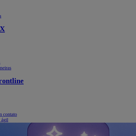
a
EX
s
neiras
ontline
m contato
 ágil