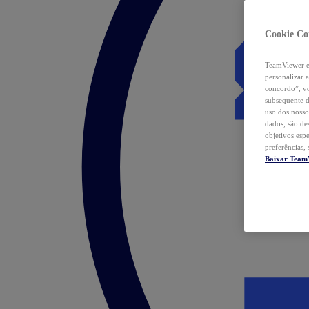
Cookie Co
TeamViewer e 
personalizar 
concordo”, vo
subsequente d
uso dos nosso
dados, são de
objetivos esp
preferências,
Baixar Team