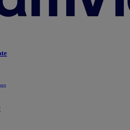
te
guro
r