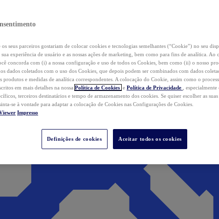
nsentimento
os seus parceiros gostariam de colocar cookies e tecnologias semelhantes (“Cookie”) no seu disp
a sua experiência de usuário e as nossas ações de marketing, bem como para fins de analítica. Ao 
cê concorda com (i) a nossa configuração e uso de todos os Cookies, bem como (ii) o nosso pr
os dados coletados com o uso dos Cookies, que depois podem ser combinados com dados coletad
s produtos e medidas de analítica correspondentes. A colocação do Cookie, assim como o proces
scritos em mais detalhes na nossa
Política de Cookies
e
Política de Privacidade
, especialmente
ecíficos, terceiros destinatários e tempo de armazenamento dos cookies. Se quiser escolher as suas
 sinta-se à vontade para adaptar a colocação de Cookies nas Configurações de Cookies.
Viewer
Impresso
Definições de cookies
Aceitar todos os cookies