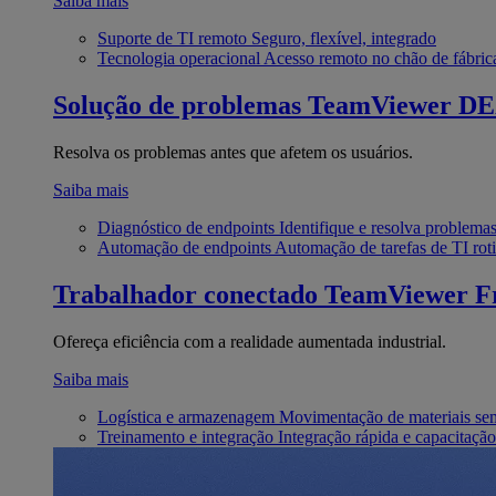
Saiba mais
Suporte de TI remoto
Seguro, flexível, integrado
Tecnologia operacional
Acesso remoto no chão de fábric
Solução de problemas
TeamViewer D
Resolva os problemas antes que afetem os usuários.
Saiba mais
Diagnóstico de endpoints
Identifique e resolva problema
Automação de endpoints
Automação de tarefas de TI roti
Trabalhador conectado
TeamViewer Fr
Ofereça eficiência com a realidade aumentada industrial.
Saiba mais
Logística e armazenagem
Movimentação de materiais se
Treinamento e integração
Integração rápida e capacitação