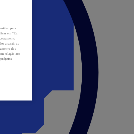
ositivo para
clicar em “Eu
ocessamento
os a partir do
samento dos
 em relação aos
 próprias