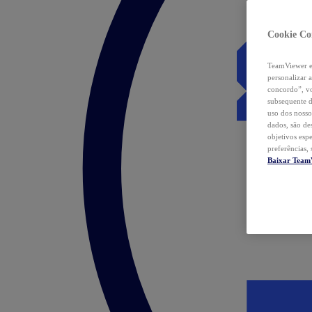
Cookie Co
TeamViewer e 
personalizar 
concordo”, vo
subsequente d
uso dos nosso
dados, são de
objetivos esp
preferências,
Baixar Team