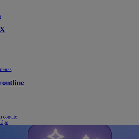
a
EX
s
neiras
ontline
m contato
 ágil