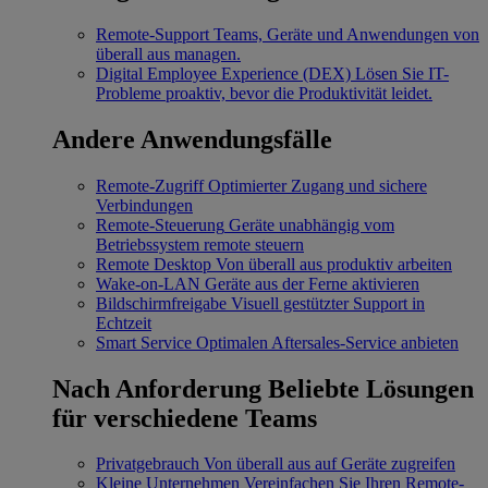
Remote-Support
Teams, Geräte und Anwendungen von
überall aus managen.
Digital Employee Experience (DEX)
Lösen Sie IT-
Probleme proaktiv, bevor die Produktivität leidet.
Andere Anwendungsfälle
Remote-Zugriff
Optimierter Zugang und sichere
Verbindungen
Remote-Steuerung
Geräte unabhängig vom
Betriebssystem remote steuern
Remote Desktop
Von überall aus produktiv arbeiten
Wake-on-LAN
Geräte aus der Ferne aktivieren
Bildschirmfreigabe
Visuell gestützter Support in
Echtzeit
Smart Service
Optimalen Aftersales-Service anbieten
Nach Anforderung
Beliebte Lösungen
für verschiedene Teams
Privatgebrauch
Von überall aus auf Geräte zugreifen
Kleine Unternehmen
Vereinfachen Sie Ihren Remote-