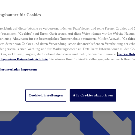
ungsbanner für Cookies
erlebnis auf dieser Website zu verbessern, möchten TeamViewer und seine Partner Cookies und 
n (zusammen
"Cookies"
) auf Ihrem Gerät setzen. Auf diese Weise können wir die Website-Nutzun
rketing-Aktivitäten für ein bestmögliches Nutzererlebnis optimieren. Mit der Auswahl
"Cookies
dem Setzen von Cookies und deren Verwendung, sowie der anschließenden Verarbeitung der erh
r personalisierten Werbung und für Marketingzwecke zu. Detaillierte Informationen zu den Co
ken, zu Drittempfängern, der Cookie-Lebensdauer und mehr, finden Sie in unserer
Cookie Date
llgemeinen Datenschutzrichtlinie
. Sie können Ihre Cookie-Einstellungen jederzeit nach Ihren
herunterladen
Impressum
Cookie-Einstellungen
Alle Cookies akzeptieren