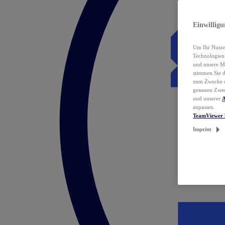
Einwillig
Um Ihr Nutzer
Technologie
und unsere Ma
stimmen Sie 
zum Zwecke de
genauen Zwec
und unserer
A
anpassen.
TeamViewer 
Imprint