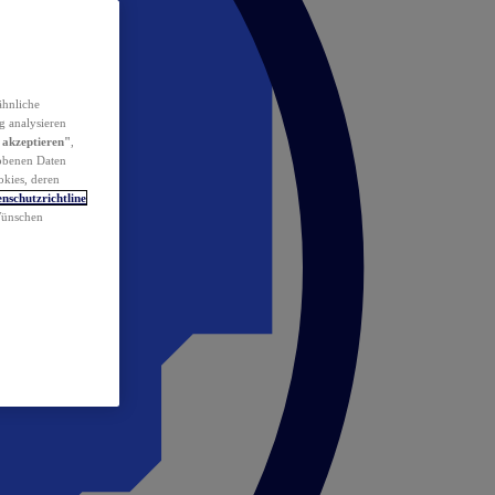
ähnliche
g analysieren
 akzeptieren"
,
obenen Daten
okies, deren
nschutzrichtline
 Wünschen