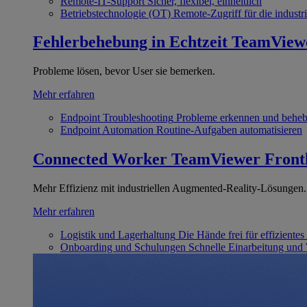
Remote-IT-Support
Sicher, flexibel, einheitlich
Betriebstechnologie (OT)
Remote-Zugriff für die industri
Fehlerbehebung in Echtzeit
TeamView
Probleme lösen, bevor User sie bemerken.
Mehr erfahren
Endpoint Troubleshooting
Probleme erkennen und behe
Endpoint Automation
Routine-Aufgaben automatisieren
Connected Worker
TeamViewer Front
Mehr Effizienz mit industriellen Augmented-Reality-Lösungen.
Mehr erfahren
Logistik und Lagerhaltung
Die Hände frei für effizientes
Onboarding und Schulungen
Schnelle Einarbeitung und