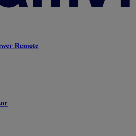
ewer Remote
sor