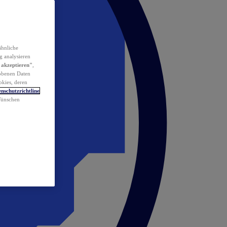
ähnliche
g analysieren
 akzeptieren"
,
obenen Daten
okies, deren
nschutzrichtline
 Wünschen