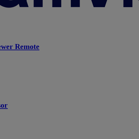
ewer Remote
sor