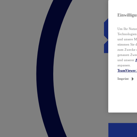
Einwillig
Um Ihr Nutzer
Technologie
und unsere Ma
stimmen Sie 
zum Zwecke de
genauen Zwec
und unserer
A
anpassen.
TeamViewer 
Imprint