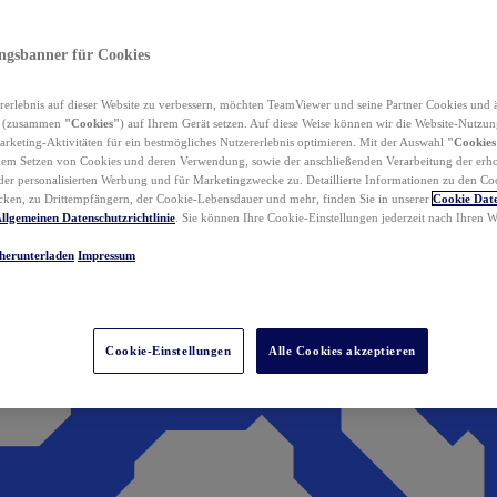
ungsbanner für Cookies
erlebnis auf dieser Website zu verbessern, möchten TeamViewer und seine Partner Cookies und 
n (zusammen
"Cookies"
) auf Ihrem Gerät setzen. Auf diese Weise können wir die Website-Nutzun
rketing-Aktivitäten für ein bestmögliches Nutzererlebnis optimieren. Mit der Auswahl
"Cookies
dem Setzen von Cookies und deren Verwendung, sowie der anschließenden Verarbeitung der erh
r personalisierten Werbung und für Marketingzwecke zu. Detaillierte Informationen zu den Co
ken, zu Drittempfängern, der Cookie-Lebensdauer und mehr, finden Sie in unserer
Cookie Date
llgemeinen Datenschutzrichtlinie
. Sie können Ihre Cookie-Einstellungen jederzeit nach Ihren
herunterladen
Impressum
Cookie-Einstellungen
Alle Cookies akzeptieren