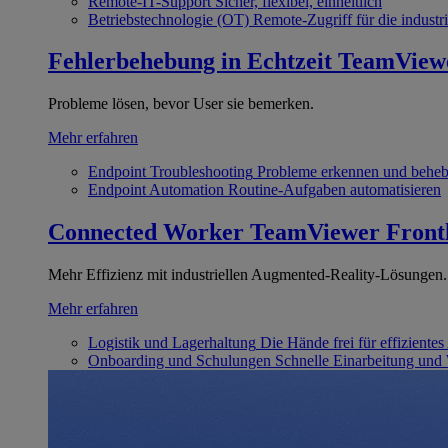
Remote-IT-Support
Sicher, flexibel, einheitlich
Betriebstechnologie (OT)
Remote-Zugriff für die industri
Fehlerbehebung in Echtzeit
TeamView
Probleme lösen, bevor User sie bemerken.
Mehr erfahren
Endpoint Troubleshooting
Probleme erkennen und behe
Endpoint Automation
Routine-Aufgaben automatisieren
Connected Worker
TeamViewer Front
Mehr Effizienz mit industriellen Augmented-Reality-Lösungen.
Mehr erfahren
Logistik und Lagerhaltung
Die Hände frei für effizientes
Onboarding und Schulungen
Schnelle Einarbeitung und