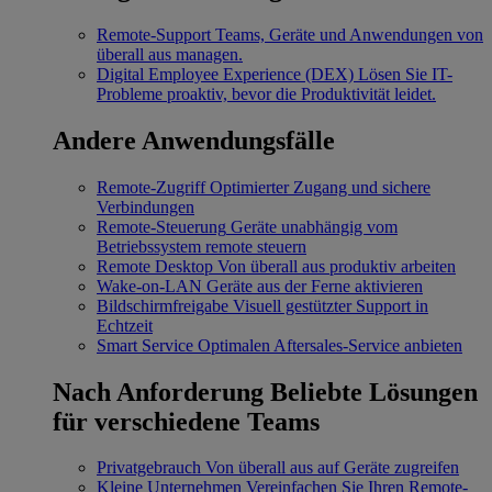
Remote-Support
Teams, Geräte und Anwendungen von
überall aus managen.
Digital Employee Experience (DEX)
Lösen Sie IT-
Probleme proaktiv, bevor die Produktivität leidet.
Andere Anwendungsfälle
Remote-Zugriff
Optimierter Zugang und sichere
Verbindungen
Remote-Steuerung
Geräte unabhängig vom
Betriebssystem remote steuern
Remote Desktop
Von überall aus produktiv arbeiten
Wake-on-LAN
Geräte aus der Ferne aktivieren
Bildschirmfreigabe
Visuell gestützter Support in
Echtzeit
Smart Service
Optimalen Aftersales-Service anbieten
Nach Anforderung
Beliebte Lösungen
für verschiedene Teams
Privatgebrauch
Von überall aus auf Geräte zugreifen
Kleine Unternehmen
Vereinfachen Sie Ihren Remote-