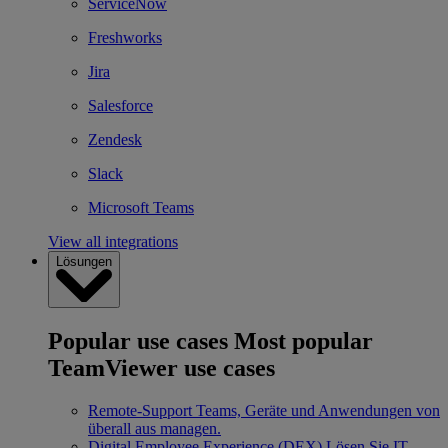
ServiceNow
Freshworks
Jira
Salesforce
Zendesk
Slack
Microsoft Teams
View all integrations
Lösungen
Popular use cases
Most popular
TeamViewer use cases
Remote-Support
Teams, Geräte und Anwendungen von
überall aus managen.
Digital Employee Experience (DEX)
Lösen Sie IT-