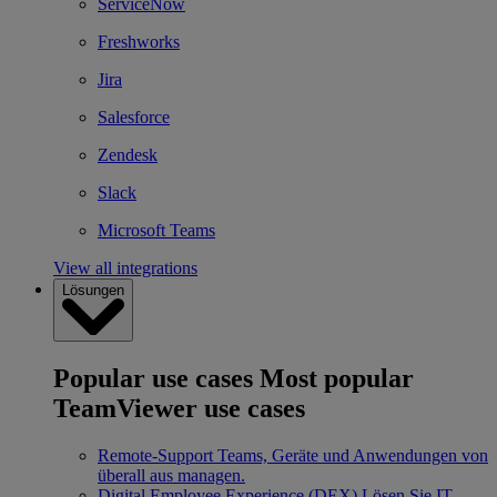
ServiceNow
Freshworks
Jira
Salesforce
Zendesk
Slack
Microsoft Teams
View all integrations
Lösungen
Popular use cases
Most popular
TeamViewer use cases
Remote-Support
Teams, Geräte und Anwendungen von
überall aus managen.
Digital Employee Experience (DEX)
Lösen Sie IT-