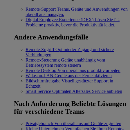
Remote-Support
Teams, Geräte und Anwendungen von
überall aus managen.
Digital Employee Experience (DEX)
Lösen Sie IT-
Probleme proaktiv, bevor die Produktivität leidet.
Andere Anwendungsfälle
Remote-Zugriff
Optimierter Zugang und sichere
Verbindungen
Remote-Steuerung
Geräte unabhängig vom
Betriebssystem remote steuern
Remote Desktop
Von überall aus produktiv arbeiten
Wake-on-LAN
Geräte aus der Ferne aktivieren
Bildschirmfreigabe
Visuell gestützter Support in
Echtzeit
Smart Service
Optimalen Aftersales-Service anbieten
Nach Anforderung
Beliebte Lösungen
für verschiedene Teams
Privatgebrauch
Von überall aus auf Geräte zugreifen
Kleine Unternehmen
Vereinfachen Sie Ihren Remote-