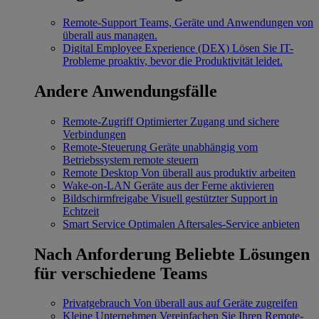
Remote-Support
Teams, Geräte und Anwendungen von
überall aus managen.
Digital Employee Experience (DEX)
Lösen Sie IT-
Probleme proaktiv, bevor die Produktivität leidet.
Andere Anwendungsfälle
Remote-Zugriff
Optimierter Zugang und sichere
Verbindungen
Remote-Steuerung
Geräte unabhängig vom
Betriebssystem remote steuern
Remote Desktop
Von überall aus produktiv arbeiten
Wake-on-LAN
Geräte aus der Ferne aktivieren
Bildschirmfreigabe
Visuell gestützter Support in
Echtzeit
Smart Service
Optimalen Aftersales-Service anbieten
Nach Anforderung
Beliebte Lösungen
für verschiedene Teams
Privatgebrauch
Von überall aus auf Geräte zugreifen
Kleine Unternehmen
Vereinfachen Sie Ihren Remote-