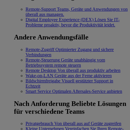
Remote-Support
Teams, Geräte und Anwendungen von
überall aus managen.
Digital Employee Experience (DEX)
Lösen Sie IT-
Probleme proaktiv, bevor die Produktivität leidet.
Andere Anwendungsfälle
Remote-Zugriff
Optimierter Zugang und sichere
Verbindungen
Remote-Steuerung
Geräte unabhängig vom
Betriebssystem remote steuern
Remote Desktop
Von überall aus produktiv arbeiten
Wake-on-LAN
Geräte aus der Ferne aktivieren
Bildschirmfreigabe
Visuell gestützter Support in
Echtzeit
Smart Service
Optimalen Aftersales-Service anbieten
Nach Anforderung
Beliebte Lösungen
für verschiedene Teams
Privatgebrauch
Von überall aus auf Geräte zugreifen
Kleine Unternehmen
Vereinfachen Sie Ihren Remote-