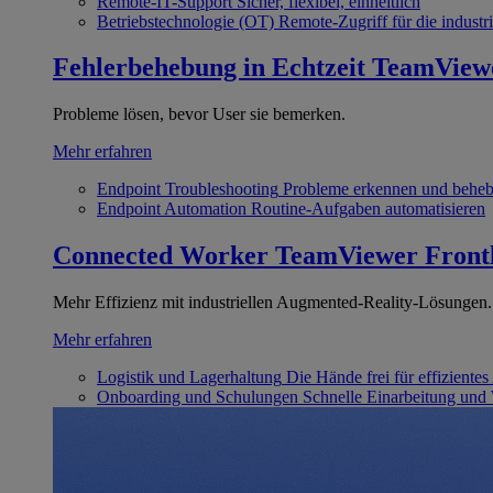
Remote-IT-Support
Sicher, flexibel, einheitlich
Betriebstechnologie (OT)
Remote-Zugriff für die industri
Fehlerbehebung in Echtzeit
TeamView
Probleme lösen, bevor User sie bemerken.
Mehr erfahren
Endpoint Troubleshooting
Probleme erkennen und behe
Endpoint Automation
Routine-Aufgaben automatisieren
Connected Worker
TeamViewer Front
Mehr Effizienz mit industriellen Augmented-Reality-Lösungen.
Mehr erfahren
Logistik und Lagerhaltung
Die Hände frei für effizientes
Onboarding und Schulungen
Schnelle Einarbeitung und