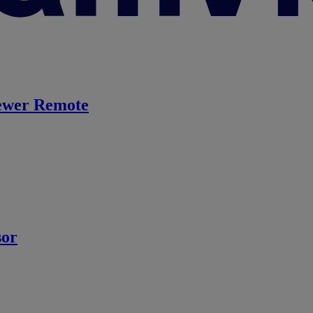
ewer Remote
sor