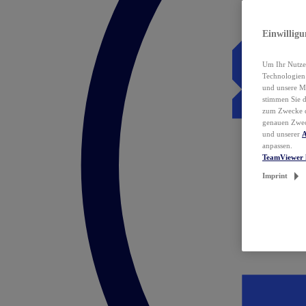
Einwillig
Um Ihr Nutzer
Technologie
und unsere Ma
stimmen Sie 
zum Zwecke de
genauen Zwec
und unserer
A
anpassen.
TeamViewer 
Imprint