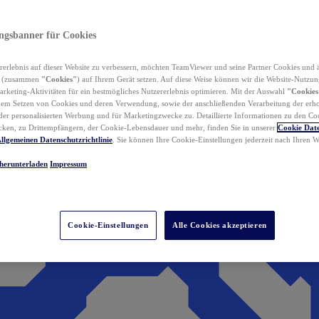
ungsbanner für Cookies
erlebnis auf dieser Website zu verbessern, möchten TeamViewer und seine Partner Cookies und 
n (zusammen
"Cookies"
) auf Ihrem Gerät setzen. Auf diese Weise können wir die Website-Nutzun
rketing-Aktivitäten für ein bestmögliches Nutzererlebnis optimieren. Mit der Auswahl
"Cookies
dem Setzen von Cookies und deren Verwendung, sowie der anschließenden Verarbeitung der erh
r personalisierten Werbung und für Marketingzwecke zu. Detaillierte Informationen zu den Co
ken, zu Drittempfängern, der Cookie-Lebensdauer und mehr, finden Sie in unserer
Cookie Date
llgemeinen Datenschutzrichtlinie
. Sie können Ihre Cookie-Einstellungen jederzeit nach Ihren
herunterladen
Impressum
Cookie-Einstellungen
Alle Cookies akzeptieren