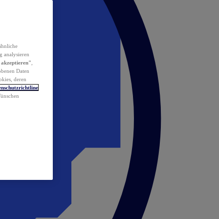
ähnliche
g analysieren
 akzeptieren"
,
obenen Daten
okies, deren
nschutzrichtline
 Wünschen