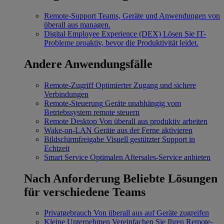
Remote-Support
Teams, Geräte und Anwendungen von
überall aus managen.
Digital Employee Experience (DEX)
Lösen Sie IT-
Probleme proaktiv, bevor die Produktivität leidet.
Andere Anwendungsfälle
Remote-Zugriff
Optimierter Zugang und sichere
Verbindungen
Remote-Steuerung
Geräte unabhängig vom
Betriebssystem remote steuern
Remote Desktop
Von überall aus produktiv arbeiten
Wake-on-LAN
Geräte aus der Ferne aktivieren
Bildschirmfreigabe
Visuell gestützter Support in
Echtzeit
Smart Service
Optimalen Aftersales-Service anbieten
Nach Anforderung
Beliebte Lösungen
für verschiedene Teams
Privatgebrauch
Von überall aus auf Geräte zugreifen
Kleine Unternehmen
Vereinfachen Sie Ihren Remote-