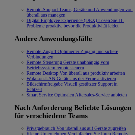
Remote-Support
Teams, Geräte und Anwendungen von
überall aus managen.
Digital Employee Experience (DEX)
Lösen Sie IT-
Probleme proaktiv, bevor die Produktivität leidet.
Andere Anwendungsfälle
Remote-Zugriff
Optimierter Zugang und sichere
Verbindungen
Remote-Steuerung
Geräte unabhängig vom
Betriebssystem remote steuern
Remote Desktop
Von überall aus produktiv arbeiten
Wake-on-LAN
Geräte aus der Ferne aktivieren
Bildschirmfreigabe
Visuell gestützter Support in
Echtzeit
Smart Service
Optimalen Aftersales-Service anbieten
Nach Anforderung
Beliebte Lösungen
für verschiedene Teams
Privatgebrauch
Von überall aus auf Geräte zugreifen
Kleine Unternehmen
Vereinfachen Sie Ihren Remote-