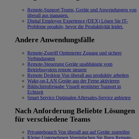
Remote-Support
Teams, Geräte und Anwendungen von
überall aus managen.
Digital Employee Experience (DEX)
Lösen Sie IT-
Probleme proaktiv, bevor die Produktivität leidet.
Andere Anwendungsfälle
Remote-Zugriff
Optimierter Zugang und sichere
Verbindungen
Remote-Steuerung
Geräte unabhängig vom
Betriebssystem remote steuern
Remote Desktop
Von überall aus produktiv arbeiten
Wake-on-LAN
Geräte aus der Ferne aktivieren
Bildschirmfreigabe
Visuell gestützter Support in
Echtzeit
Smart Service
Optimalen Aftersales-Service anbieten
Nach Anforderung
Beliebte Lösungen
für verschiedene Teams
Privatgebrauch
Von überall aus auf Geräte zugreifen
Kleine Unternehmen
Vereinfachen Sie Ihren Remote-