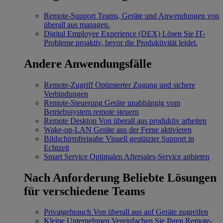
Remote-Support
Teams, Geräte und Anwendungen von
überall aus managen.
Digital Employee Experience (DEX)
Lösen Sie IT-
Probleme proaktiv, bevor die Produktivität leidet.
Andere Anwendungsfälle
Remote-Zugriff
Optimierter Zugang und sichere
Verbindungen
Remote-Steuerung
Geräte unabhängig vom
Betriebssystem remote steuern
Remote Desktop
Von überall aus produktiv arbeiten
Wake-on-LAN
Geräte aus der Ferne aktivieren
Bildschirmfreigabe
Visuell gestützter Support in
Echtzeit
Smart Service
Optimalen Aftersales-Service anbieten
Nach Anforderung
Beliebte Lösungen
für verschiedene Teams
Privatgebrauch
Von überall aus auf Geräte zugreifen
Kleine Unternehmen
Vereinfachen Sie Ihren Remote-