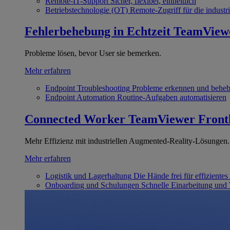
Remote-IT-Support
Sicher, flexibel, einheitlich
Betriebstechnologie (OT)
Remote-Zugriff für die industri
Fehlerbehebung in Echtzeit
TeamView
Probleme lösen, bevor User sie bemerken.
Mehr erfahren
Endpoint Troubleshooting
Probleme erkennen und behe
Endpoint Automation
Routine-Aufgaben automatisieren
Connected Worker
TeamViewer Front
Mehr Effizienz mit industriellen Augmented-Reality-Lösungen.
Mehr erfahren
Logistik und Lagerhaltung
Die Hände frei für effizientes
Onboarding und Schulungen
Schnelle Einarbeitung und