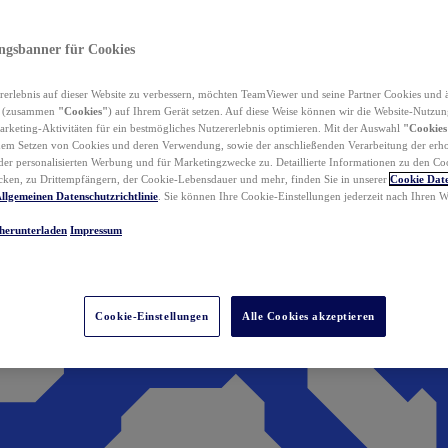
ungsbanner für Cookies
erlebnis auf dieser Website zu verbessern, möchten TeamViewer und seine Partner Cookies und 
n (zusammen
"Cookies"
) auf Ihrem Gerät setzen. Auf diese Weise können wir die Website-Nutzun
rketing-Aktivitäten für ein bestmögliches Nutzererlebnis optimieren. Mit der Auswahl
"Cookies
dem Setzen von Cookies und deren Verwendung, sowie der anschließenden Verarbeitung der erh
r personalisierten Werbung und für Marketingzwecke zu. Detaillierte Informationen zu den Co
ken, zu Drittempfängern, der Cookie-Lebensdauer und mehr, finden Sie in unserer
Cookie Date
llgemeinen Datenschutzrichtlinie
. Sie können Ihre Cookie-Einstellungen jederzeit nach Ihren
herunterladen
Impressum
Cookie-Einstellungen
Alle Cookies akzeptieren