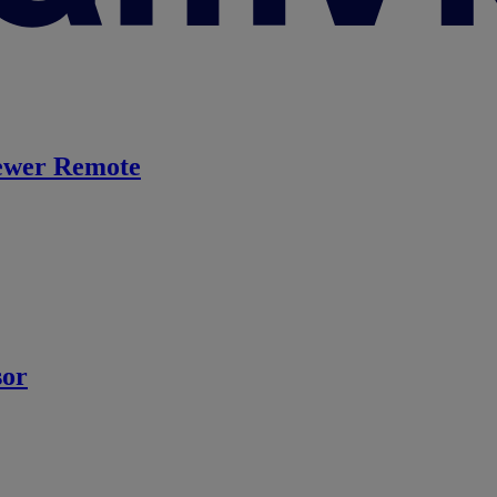
ewer Remote
sor