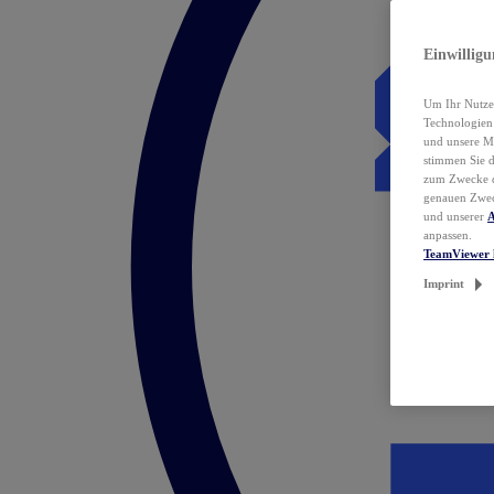
Einwillig
Um Ihr Nutzer
Technologie
und unsere Ma
stimmen Sie 
zum Zwecke de
genauen Zwec
und unserer
A
anpassen.
TeamViewer 
Imprint