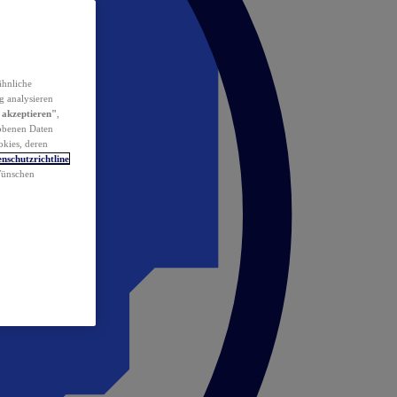
ähnliche
g analysieren
 akzeptieren"
,
obenen Daten
okies, deren
nschutzrichtline
 Wünschen