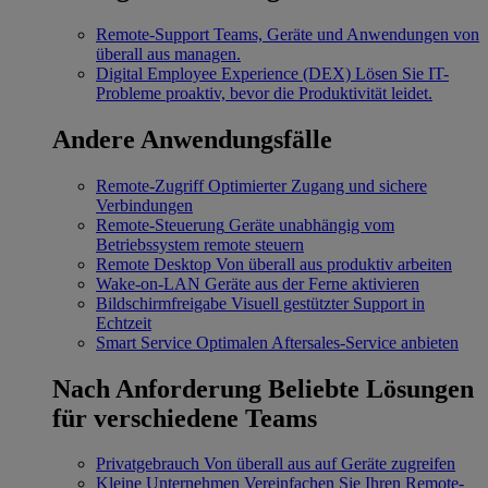
Remote-Support
Teams, Geräte und Anwendungen von
überall aus managen.
Digital Employee Experience (DEX)
Lösen Sie IT-
Probleme proaktiv, bevor die Produktivität leidet.
Andere Anwendungsfälle
Remote-Zugriff
Optimierter Zugang und sichere
Verbindungen
Remote-Steuerung
Geräte unabhängig vom
Betriebssystem remote steuern
Remote Desktop
Von überall aus produktiv arbeiten
Wake-on-LAN
Geräte aus der Ferne aktivieren
Bildschirmfreigabe
Visuell gestützter Support in
Echtzeit
Smart Service
Optimalen Aftersales-Service anbieten
Nach Anforderung
Beliebte Lösungen
für verschiedene Teams
Privatgebrauch
Von überall aus auf Geräte zugreifen
Kleine Unternehmen
Vereinfachen Sie Ihren Remote-