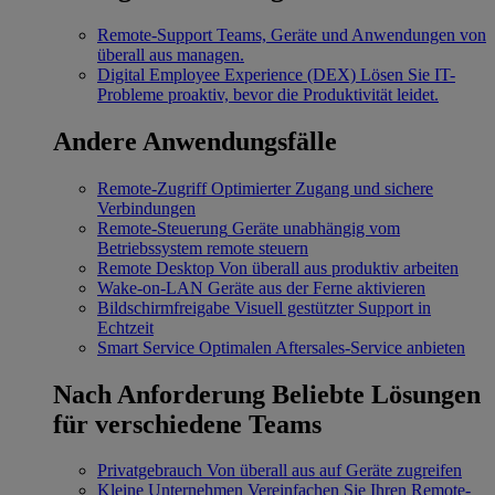
Remote-Support
Teams, Geräte und Anwendungen von
überall aus managen.
Digital Employee Experience (DEX)
Lösen Sie IT-
Probleme proaktiv, bevor die Produktivität leidet.
Andere Anwendungsfälle
Remote-Zugriff
Optimierter Zugang und sichere
Verbindungen
Remote-Steuerung
Geräte unabhängig vom
Betriebssystem remote steuern
Remote Desktop
Von überall aus produktiv arbeiten
Wake-on-LAN
Geräte aus der Ferne aktivieren
Bildschirmfreigabe
Visuell gestützter Support in
Echtzeit
Smart Service
Optimalen Aftersales-Service anbieten
Nach Anforderung
Beliebte Lösungen
für verschiedene Teams
Privatgebrauch
Von überall aus auf Geräte zugreifen
Kleine Unternehmen
Vereinfachen Sie Ihren Remote-