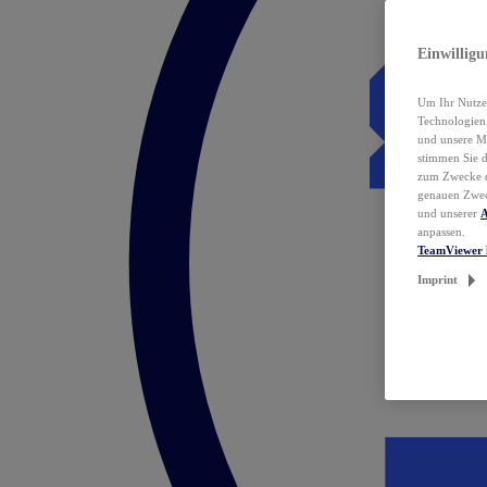
Einwillig
Um Ihr Nutzer
Technologie
und unsere Ma
stimmen Sie 
zum Zwecke de
genauen Zwec
und unserer
A
anpassen.
TeamViewer 
Imprint