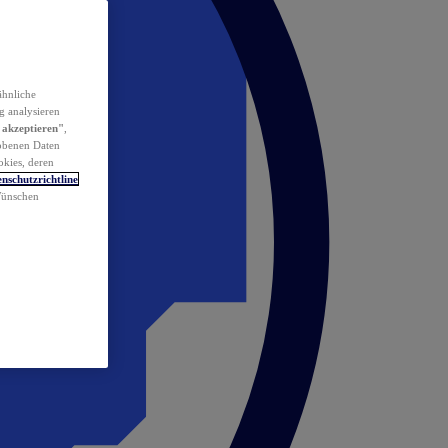
ähnliche
g analysieren
 akzeptieren"
,
obenen Daten
okies, deren
nschutzrichtline
 Wünschen