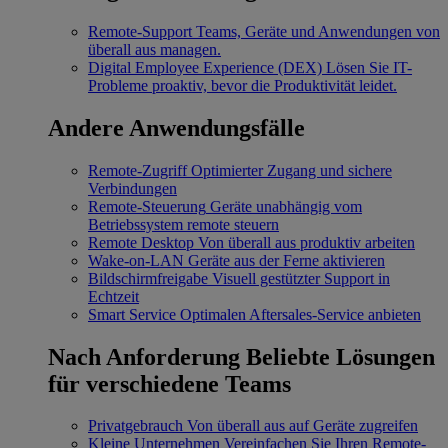
Remote-Support
Teams, Geräte und Anwendungen von
überall aus managen.
Digital Employee Experience (DEX)
Lösen Sie IT-
Probleme proaktiv, bevor die Produktivität leidet.
Andere Anwendungsfälle
Remote-Zugriff
Optimierter Zugang und sichere
Verbindungen
Remote-Steuerung
Geräte unabhängig vom
Betriebssystem remote steuern
Remote Desktop
Von überall aus produktiv arbeiten
Wake-on-LAN
Geräte aus der Ferne aktivieren
Bildschirmfreigabe
Visuell gestützter Support in
Echtzeit
Smart Service
Optimalen Aftersales-Service anbieten
Nach Anforderung
Beliebte Lösungen
für verschiedene Teams
Privatgebrauch
Von überall aus auf Geräte zugreifen
Kleine Unternehmen
Vereinfachen Sie Ihren Remote-