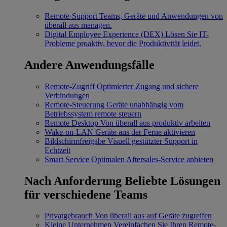
Remote-Support
Teams, Geräte und Anwendungen von
überall aus managen.
Digital Employee Experience (DEX)
Lösen Sie IT-
Probleme proaktiv, bevor die Produktivität leidet.
Andere Anwendungsfälle
Remote-Zugriff
Optimierter Zugang und sichere
Verbindungen
Remote-Steuerung
Geräte unabhängig vom
Betriebssystem remote steuern
Remote Desktop
Von überall aus produktiv arbeiten
Wake-on-LAN
Geräte aus der Ferne aktivieren
Bildschirmfreigabe
Visuell gestützter Support in
Echtzeit
Smart Service
Optimalen Aftersales-Service anbieten
Nach Anforderung
Beliebte Lösungen
für verschiedene Teams
Privatgebrauch
Von überall aus auf Geräte zugreifen
Kleine Unternehmen
Vereinfachen Sie Ihren Remote-