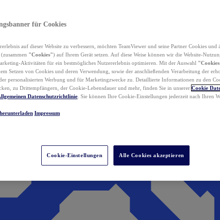
ungsbanner für Cookies
erlebnis auf dieser Website zu verbessern, möchten TeamViewer und seine Partner Cookies und 
n (zusammen
"Cookies"
) auf Ihrem Gerät setzen. Auf diese Weise können wir die Website-Nutzun
rketing-Aktivitäten für ein bestmögliches Nutzererlebnis optimieren. Mit der Auswahl
"Cookies
dem Setzen von Cookies und deren Verwendung, sowie der anschließenden Verarbeitung der erh
r personalisierten Werbung und für Marketingzwecke zu. Detaillierte Informationen zu den Co
ken, zu Drittempfängern, der Cookie-Lebensdauer und mehr, finden Sie in unserer
Cookie Date
llgemeinen Datenschutzrichtlinie
. Sie können Ihre Cookie-Einstellungen jederzeit nach Ihren
herunterladen
Impressum
Cookie-Einstellungen
Alle Cookies akzeptieren