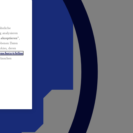
ähnliche
g analysieren
 akzeptieren"
,
obenen Daten
okies, deren
nschutzrichtline
 Wünschen