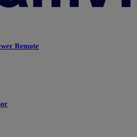
ewer Remote
sor