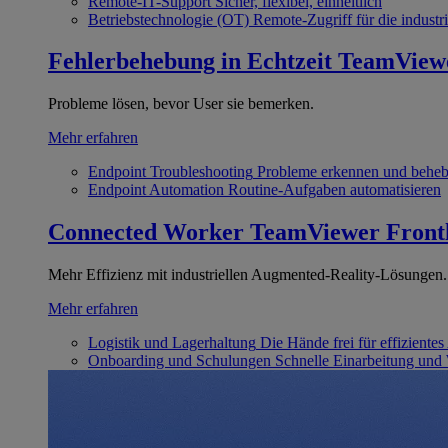
Remote-IT-Support
Sicher, flexibel, einheitlich
Betriebstechnologie (OT)
Remote-Zugriff für die industri
Fehlerbehebung in Echtzeit
TeamView
Probleme lösen, bevor User sie bemerken.
Mehr erfahren
Endpoint Troubleshooting
Probleme erkennen und behe
Endpoint Automation
Routine-Aufgaben automatisieren
Connected Worker
TeamViewer Front
Mehr Effizienz mit industriellen Augmented-Reality-Lösungen.
Mehr erfahren
Logistik und Lagerhaltung
Die Hände frei für effizientes
Onboarding und Schulungen
Schnelle Einarbeitung und