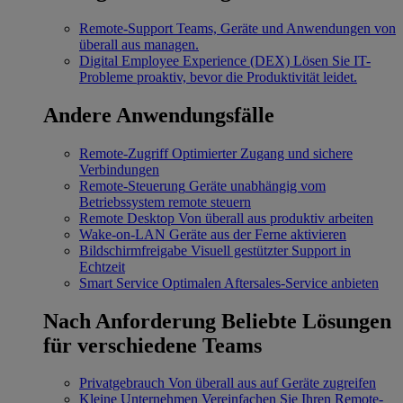
Remote-Support
Teams, Geräte und Anwendungen von
überall aus managen.
Digital Employee Experience (DEX)
Lösen Sie IT-
Probleme proaktiv, bevor die Produktivität leidet.
Andere Anwendungsfälle
Remote-Zugriff
Optimierter Zugang und sichere
Verbindungen
Remote-Steuerung
Geräte unabhängig vom
Betriebssystem remote steuern
Remote Desktop
Von überall aus produktiv arbeiten
Wake-on-LAN
Geräte aus der Ferne aktivieren
Bildschirmfreigabe
Visuell gestützter Support in
Echtzeit
Smart Service
Optimalen Aftersales-Service anbieten
Nach Anforderung
Beliebte Lösungen
für verschiedene Teams
Privatgebrauch
Von überall aus auf Geräte zugreifen
Kleine Unternehmen
Vereinfachen Sie Ihren Remote-