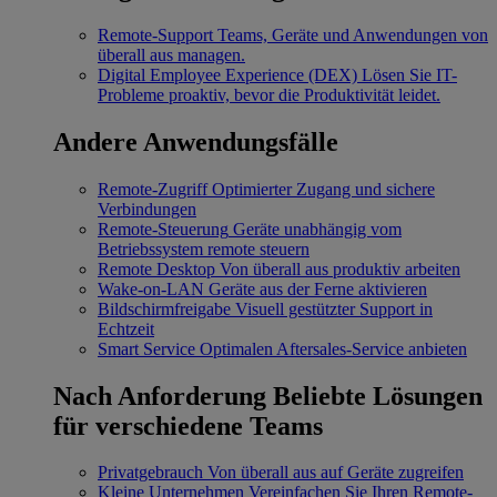
Remote-Support
Teams, Geräte und Anwendungen von
überall aus managen.
Digital Employee Experience (DEX)
Lösen Sie IT-
Probleme proaktiv, bevor die Produktivität leidet.
Andere Anwendungsfälle
Remote-Zugriff
Optimierter Zugang und sichere
Verbindungen
Remote-Steuerung
Geräte unabhängig vom
Betriebssystem remote steuern
Remote Desktop
Von überall aus produktiv arbeiten
Wake-on-LAN
Geräte aus der Ferne aktivieren
Bildschirmfreigabe
Visuell gestützter Support in
Echtzeit
Smart Service
Optimalen Aftersales-Service anbieten
Nach Anforderung
Beliebte Lösungen
für verschiedene Teams
Privatgebrauch
Von überall aus auf Geräte zugreifen
Kleine Unternehmen
Vereinfachen Sie Ihren Remote-