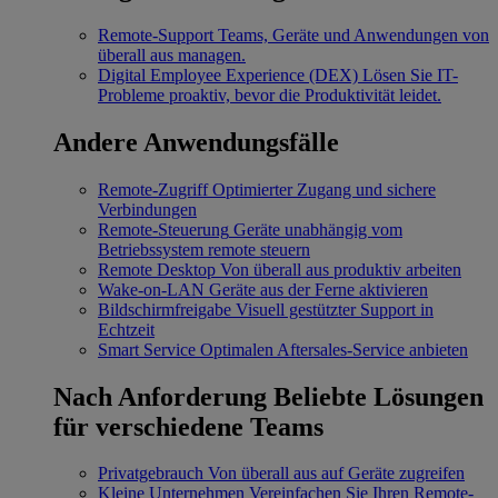
Remote-Support
Teams, Geräte und Anwendungen von
überall aus managen.
Digital Employee Experience (DEX)
Lösen Sie IT-
Probleme proaktiv, bevor die Produktivität leidet.
Andere Anwendungsfälle
Remote-Zugriff
Optimierter Zugang und sichere
Verbindungen
Remote-Steuerung
Geräte unabhängig vom
Betriebssystem remote steuern
Remote Desktop
Von überall aus produktiv arbeiten
Wake-on-LAN
Geräte aus der Ferne aktivieren
Bildschirmfreigabe
Visuell gestützter Support in
Echtzeit
Smart Service
Optimalen Aftersales-Service anbieten
Nach Anforderung
Beliebte Lösungen
für verschiedene Teams
Privatgebrauch
Von überall aus auf Geräte zugreifen
Kleine Unternehmen
Vereinfachen Sie Ihren Remote-