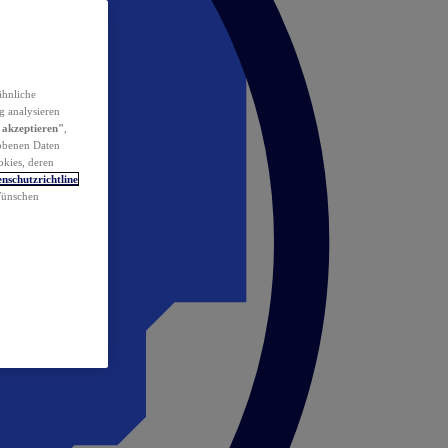
ähnliche
g analysieren
 akzeptieren"
,
obenen Daten
okies, deren
nschutzrichtline
 Wünschen