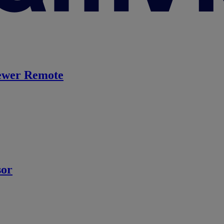
ewer Remote
sor