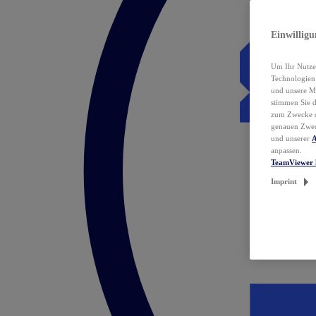
Einwillig
Um Ihr Nutzer
Technologie
und unsere Ma
stimmen Sie 
zum Zwecke de
genauen Zwec
und unserer
A
anpassen.
TeamViewer 
Imprint