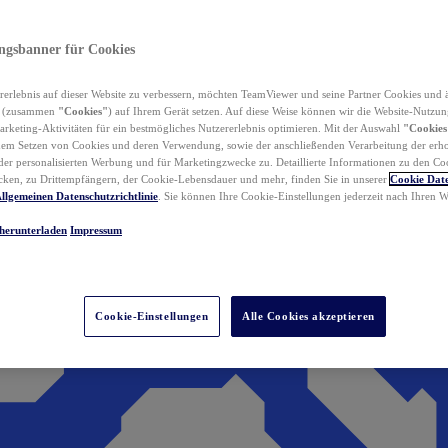
ungsbanner für Cookies
erlebnis auf dieser Website zu verbessern, möchten TeamViewer und seine Partner Cookies und 
n (zusammen
"Cookies"
) auf Ihrem Gerät setzen. Auf diese Weise können wir die Website-Nutzun
rketing-Aktivitäten für ein bestmögliches Nutzererlebnis optimieren. Mit der Auswahl
"Cookies
dem Setzen von Cookies und deren Verwendung, sowie der anschließenden Verarbeitung der erh
r personalisierten Werbung und für Marketingzwecke zu. Detaillierte Informationen zu den Co
ken, zu Drittempfängern, der Cookie-Lebensdauer und mehr, finden Sie in unserer
Cookie Date
llgemeinen Datenschutzrichtlinie
. Sie können Ihre Cookie-Einstellungen jederzeit nach Ihren
herunterladen
Impressum
Cookie-Einstellungen
Alle Cookies akzeptieren