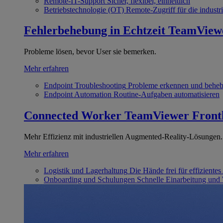
Remote-IT-Support
Sicher, flexibel, einheitlich
Betriebstechnologie (OT)
Remote-Zugriff für die industri
Fehlerbehebung in Echtzeit
TeamView
Probleme lösen, bevor User sie bemerken.
Mehr erfahren
Endpoint Troubleshooting
Probleme erkennen und behe
Endpoint Automation
Routine-Aufgaben automatisieren
Connected Worker
TeamViewer Front
Mehr Effizienz mit industriellen Augmented-Reality-Lösungen.
Mehr erfahren
Logistik und Lagerhaltung
Die Hände frei für effizientes
Onboarding und Schulungen
Schnelle Einarbeitung und